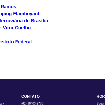
s Ramos
pping Flamboyant
erroviária de Brasília
e Vitor Coelho
istrito Federal
CONTATO
HOR
ark
(62) 98403-2778
Segun