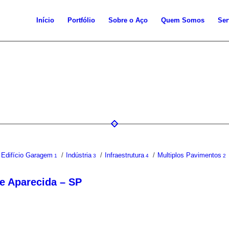
Início
Portfólio
Sobre o Aço
Quem Somos
Ser
Edifício Garagem
/
Indústria
/
Infraestrutura
/
Multiplos Pavimentos
1
3
4
2
de Aparecida – SP