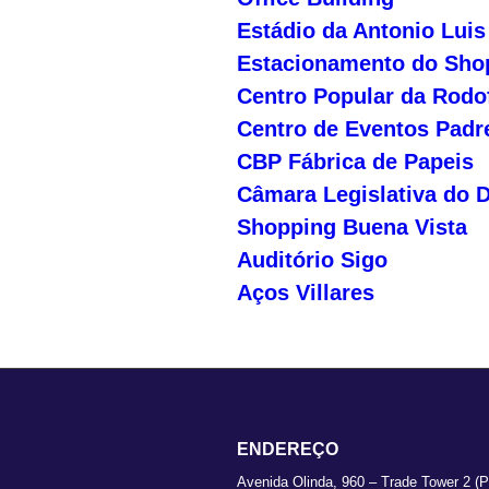
Estádio da Antonio Lui
Estacionamento do Sho
Centro Popular da Rodof
Centro de Eventos Padr
CBP Fábrica de Papeis
Câmara Legislativa do D
Shopping Buena Vista
Auditório Sigo
Aços Villares
ENDEREÇO
Avenida Olinda, 960 – Trade Tower 2 (P