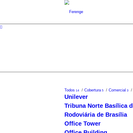
PORTFÓLIO
Todos
/
Cobertura
/
Comercial
/
14
5
3
Unilever
Tribuna Norte Basílica 
Rodoviária de Brasília
Office Tower
Office Building